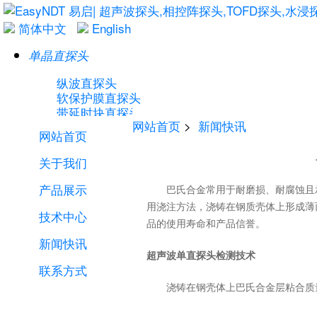
简体中文
English
单晶直探头
纵波直探头
软保护膜直探头
带延时块直探头
网站首页
>
新闻快讯
横波直探头
网站首页
关于我们
产品展示
巴氏合金常用于耐磨损、耐腐蚀且承受高速
用浇注方法，浇铸在钢质壳体上形成薄
技术中心
单晶斜探头
品的使用寿命和产品信誉。
新闻快讯
横波斜探头
可卸式斜探头
超声波单直探头检测技术
联系方式
浇铸在钢壳体上巴氏合金层粘合质