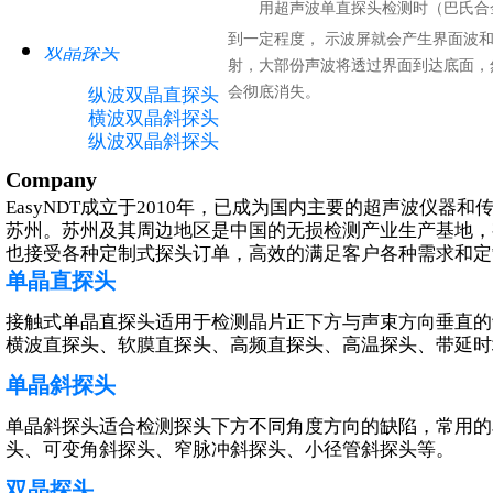
用超声波单直探头检测时（巴氏合
到一定程度， 示波屏就会产生界面波
双晶探头
射，大部份声波将透过界面到达底面，
纵波双晶直探头
会彻底消失。
横波双晶斜探头
纵波双晶斜探头
Company
EasyNDT成立于2010年，已成为国内主要的超声波仪
苏州。苏州及其周边地区是中国的无损检测产业生产基地，
也接受各种定制式探头订单，高效的满足客户各种需求和定
水浸探头
单晶直探头
超声非聚焦水浸探头
接触式单晶直探头适用于检测晶片正下方与声束方向垂直的
超声点聚焦水浸探头
横波直探头、软膜直探头、高频直探头、高温探头、带延时
超声线聚焦水浸探头
单晶斜探头
单晶斜探头适合检测探头下方不同角度方向的缺陷，常用的
头、可变角斜探头、窄脉冲斜探头、小径管斜探头等。
双晶探头