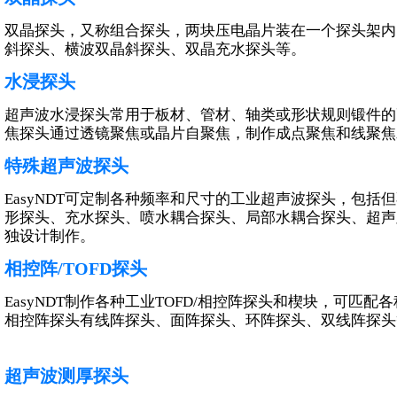
超声波测厚探头
双晶探头，又称组合探头，两块压电晶片装在一个探头架内
超声测厚探头
斜探头、横波双晶斜探头、双晶充水探头等。
高精度测厚探头
水浸探头
高温测厚探头
超声波水浸探头常用于板材、管材、轴类或形状规则锻件的
焦探头通过透镜聚焦或晶片自聚焦，制作成点聚焦和线聚焦
特殊超声波探头
特殊超声波探头
EasyNDT可定制各种频率和尺寸的工业超声波探头，包
形探头、充水探头、喷水耦合探头、局部水耦合探头、超声
爬波探头
独设计制作。
表面波探头
其他超声探头
相控阵/TOFD探头
板材检测系统超声探头
EasyNDT制作各种工业TOFD/相控阵探头和楔块，可匹
管材检测系统超声探头
相控阵探头有线阵探头、面阵探头、环阵探头、双线阵探头
棒材检测系统超声探头
其他自动系统超声探头
超声波测厚探头