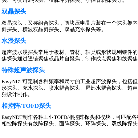
头、可变角斜探头、窄脉冲斜探头、小径管斜探头等。
超声波测厚探头
双晶探头
超声测厚探头
高精度测厚探头
双晶探头，又称组合探头，两块压电晶片装在一个探头架内
高温测厚探头
斜探头、横波双晶斜探头、双晶充水探头等。
水浸探头
超声波水浸探头常用于板材、管材、轴类或形状规则锻件的
焦探头通过透镜聚焦或晶片自聚焦，制作成点聚焦和线聚焦
特殊超声波探头
特殊超声波探头
爬波探头
EasyNDT可定制各种频率和尺寸的工业超声波探头，包
表面波探头
形探头、充水探头、喷水耦合探头、局部水耦合探头、超声
其他超声探头
独设计制作。
板材检测系统超声探头
相控阵/TOFD探头
管材检测系统超声探头
棒材检测系统超声探头
EasyNDT制作各种工业TOFD/相控阵探头和楔块，可匹
其他自动系统超声探头
相控阵探头有线阵探头、面阵探头、环阵探头、双线阵探头