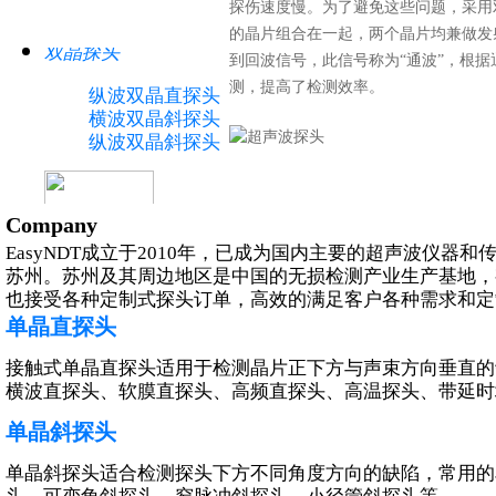
探伤速度慢。为了避免这些问题，采用
的晶片组合在一起，两个晶片均兼做发
双晶探头
到回波信号，此信号称为“通波”，根
测，提高了检测效率。
纵波双晶直探头
横波双晶斜探头
纵波双晶斜探头
Company
EasyNDT成立于2010年，已成为国内主要的超声波仪
苏州。苏州及其周边地区是中国的无损检测产业生产基地，
水浸探头
也接受各种定制式探头订单，高效的满足客户各种需求和定
超声非聚焦水浸探头
单晶直探头
超声点聚焦水浸探头
超声线聚焦水浸探头
接触式单晶直探头适用于检测晶片正下方与声束方向垂直的
横波直探头、软膜直探头、高频直探头、高温探头、带延时
单晶斜探头
单晶斜探头适合检测探头下方不同角度方向的缺陷，常用的