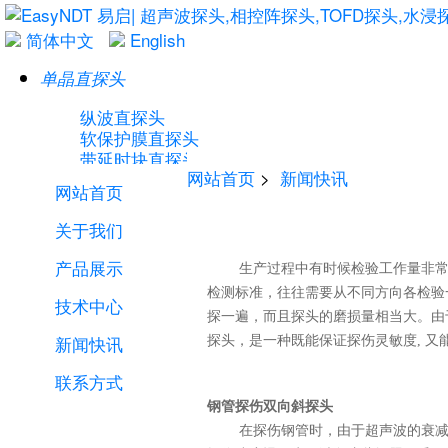
简体中文
English
单晶直探头
纵波直探头
软保护膜直探头
带延时块直探头
网站首页
>
新闻快讯
横波直探头
网站首页
关于我们
产品展示
生产过程中有时候检验工作量非常大
检测标准，往往需要从不同方向各检验
技术中心
单晶斜探头
探一遍，而且探头的磨损量相当大。由
新闻快讯
横波斜探头
探头，是一种既能保证探伤灵敏度, 
可卸式斜探头
联系方式
钢管探伤双向斜探头
在探伤钢管时，由于超声波的衰减，其