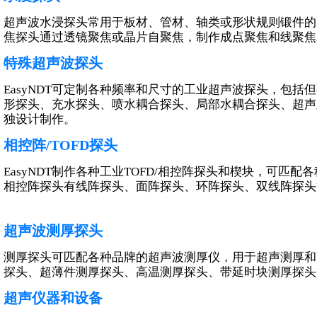
超声波水浸探头常用于板材、管材、轴类或形状规则锻件的
焦探头通过透镜聚焦或晶片自聚焦，制作成点聚焦和线聚焦
相控阵/TOFD探头
特殊超声波探头
线阵探头
面阵探头（矩阵）
EasyNDT可定制各种频率和尺寸的工业超声波探头，包
特殊阵列探头
形探头、充水探头、喷水耦合探头、局部水耦合探头、超声
相控阵楔块
独设计制作。
连接器转换盒
相控阵/TOFD探头
TOFD探头及楔块
EasyNDT制作各种工业TOFD/相控阵探头和楔块，可匹
相控阵探头有线阵探头、面阵探头、环阵探头、双线阵探头
超声波测厚探头
相控阵/TOFD扫查器
测厚探头可匹配各种品牌的超声波测厚仪，用于超声测厚和
TOFD扫查器
探头、超薄件测厚探头、高温测厚探头、带延时块测厚探头
相控阵扫查器
超声仪器和设备