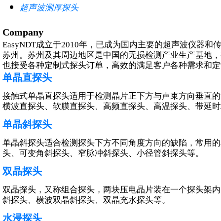
超声波测厚探头
超声测厚探头
Company
高精度测厚探头
EasyNDT成立于2010年，已成为国内主要的超声波仪
高温测厚探头
苏州。苏州及其周边地区是中国的无损检测产业生产基地，
也接受各种定制式探头订单，高效的满足客户各种需求和定
单晶直探头
接触式单晶直探头适用于检测晶片正下方与声束方向垂直的
横波直探头、软膜直探头、高频直探头、高温探头、带延时
特殊超声波探头
单晶斜探头
爬波探头
表面波探头
单晶斜探头适合检测探头下方不同角度方向的缺陷，常用的
其他超声探头
头、可变角斜探头、窄脉冲斜探头、小径管斜探头等。
板材检测系统超声探头
管材检测系统超声探头
双晶探头
棒材检测系统超声探头
其他自动系统超声探头
双晶探头，又称组合探头，两块压电晶片装在一个探头架内
斜探头、横波双晶斜探头、双晶充水探头等。
水浸探头