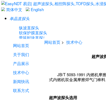
简体中文
English
单晶直探头
纵波直探头
软保护膜直探头
带延时块直探头
网站首页
>
技术中心
横波直探头
网站首页
关于我们
超声波探
产品展示
技术中心
单晶斜探头
JB/T 5093-1991 内燃
式内燃机双金属摩擦焊气门棒料
新闻快讯
横波斜探头
可卸式斜探头
联系方式
超声波探头选用