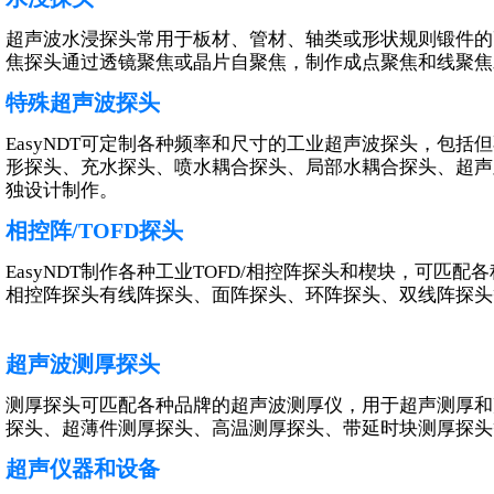
超声波水浸探头常用于板材、管材、轴类或形状规则锻件的
焦探头通过透镜聚焦或晶片自聚焦，制作成点聚焦和线聚焦
相控阵/TOFD探头
特殊超声波探头
线阵探头
面阵探头（矩阵）
EasyNDT可定制各种频率和尺寸的工业超声波探头，包
特殊阵列探头
形探头、充水探头、喷水耦合探头、局部水耦合探头、超声
相控阵楔块
独设计制作。
连接器转换盒
TOFD探头及楔块
相控阵/TOFD探头
EasyNDT制作各种工业TOFD/相控阵探头和楔块，可匹
相控阵探头有线阵探头、面阵探头、环阵探头、双线阵探头
超声波测厚探头
相控阵/TOFD扫查器
测厚探头可匹配各种品牌的超声波测厚仪，用于超声测厚和
TOFD扫查器
探头、超薄件测厚探头、高温测厚探头、带延时块测厚探头
相控阵扫查器
超声仪器和设备