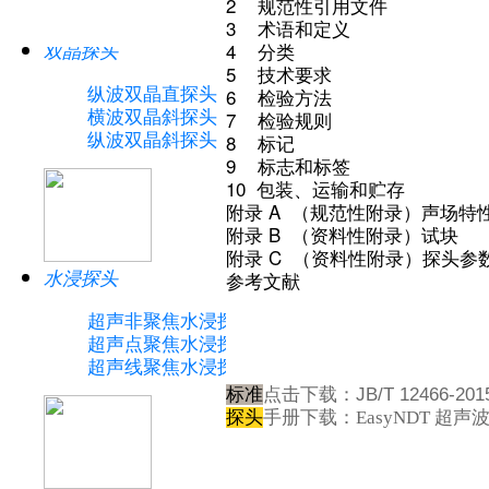
2 规范性引用文件
3 术语和定义
双晶探头
4 分类
5 技术要求
纵波双晶直探头
6 检验方法
横波双晶斜探头
7 检验规则
纵波双晶斜探头
8 标记
9 标志和标签
10 包装、运输和贮存
附录 A （规范性附录）声场特
附录 B （资料性附录）试块
附录 C （资料性附录）探头参
水浸探头
参考文献
超声非聚焦水浸探头
超声点聚焦水浸探头
超声线聚焦水浸探头
标准
点击下载：
JB/T 12466
探头
手册下载：
EasyNDT 超声