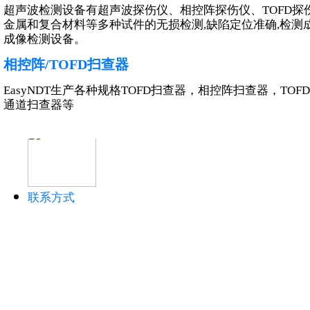
超声波检测设备有超声波探伤仪、相控阵探伤仪、TOFD
金属和复合材料等多种试件的无损检测,缺陷定位准确,检测成
成像检测设备。
超声仪器和设备
相控阵/TOFD扫查器
超声波测厚仪
EasyNDT生产各种规格TOFD扫查器，相控阵扫查器，T
超声波探伤仪
通道扫查器等
超声波硬度计
联系方式