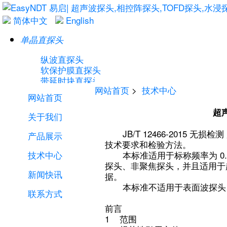
简体中文
English
单晶直探头
纵波直探头
软保护膜直探头
带延时块直探头
网站首页
>
技术中心
横波直探头
网站首页
超声
关于我们
JB/T 12466-2015 
产品展示
技术要求和检验方法。
技术中心
本标准适用于标称频率为 0.5
单晶斜探头
探头、非聚焦探头，并且适用于
新闻快讯
横波斜探头
据。
可卸式斜探头
本标准不适用于表面波探头
联系方式
前言
1 范围