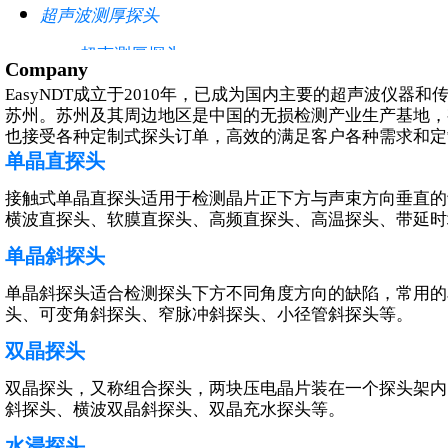
超声波测厚探头
超声测厚探头
Company
高精度测厚探头
高温测厚探头
EasyNDT成立于2010年，已成为国内主要的超声波仪
苏州。苏州及其周边地区是中国的无损检测产业生产基地，
也接受各种定制式探头订单，高效的满足客户各种需求和定
单晶直探头
接触式单晶直探头适用于检测晶片正下方与声束方向垂直的
横波直探头、软膜直探头、高频直探头、高温探头、带延时
特殊超声波探头
单晶斜探头
爬波探头
表面波探头
单晶斜探头适合检测探头下方不同角度方向的缺陷，常用的
其他超声探头
头、可变角斜探头、窄脉冲斜探头、小径管斜探头等。
板材检测系统超声探头
管材检测系统超声探头
双晶探头
棒材检测系统超声探头
其他自动系统超声探头
双晶探头，又称组合探头，两块压电晶片装在一个探头架内
斜探头、横波双晶斜探头、双晶充水探头等。
水浸探头